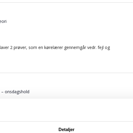
eori
 laver 2 prøver, som en kørelærer gennemgår vedr. fejl og
7 – onsdagshold
gshold
 x 45 = 135 min) Manøvrer på vej 7.9 Overhaling (rep) 7.16
ikvej) 7.17 Kørsel ved siden af […]
Detaljer