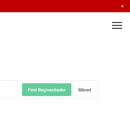
+
Begivenhed
Views
Find Begivenheder
Måned
Navigation