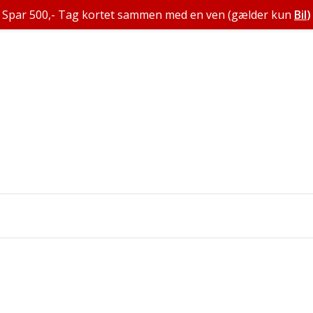
Spar 500,- Tag kortet sammen med en ven (gælder kun
Bil
)