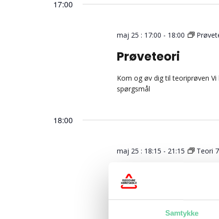
17:00
maj 25 : 17:00
-
18:00
Prøvet
Prøveteori
Kom og øv dig til teoriprøven Vi
spørgsmål
18:00
maj 25 : 18:15
-
21:15
Teori 
Teori 7 – Manda
Teori 7 lektion 34, 35, og 36 (3
Kørsel på Motorvej (og motortraf
Samtykke