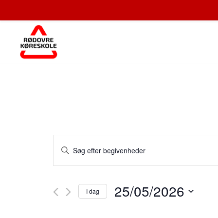
Begivenheder
Skriv
Search
nøgleord.
and
Søg
efter
Views
25/05/2026
Begivenheder
I dag
Navigation
på
Vælg
nøgleord.
dato.