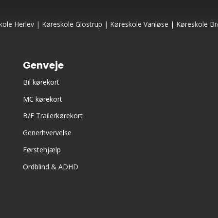
kole Herlev
|
Køreskole Glostrup
|
Køreskole Vanløse
|
Køreskole Br
Genveje
Bil kørekort
MC kørekort
B/E Trailerkørekort
Generhvervelse
Førstehjælp
Ordblind & ADHD