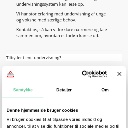
undervisningssystem kan læse op.
Vi har stor erfaring med undervisning af unge
og voksne med særlige behov.
Kontakt os, så kan vi forklare nærmere og tale
sammen om, hvordan et forløb kan se ud.
Tilbyder i ene-undervisning?
Ja – vi tilbyder ene undervisning, hvor vi
eksempelvis underviser hjemme hos dig – men
det er meget dyrt, da teorilæreren skal betales
Samtykke
Detaljer
Om
ud over pakken.
Det er virkelig sjældent, at det ikke er muligt for
at rumme diverse særlige behov på skolen.
Denne hjemmeside bruger cookies
Vi bruger cookies til at tilpasse vores indhold og
Kontakt os, så finder vi ud af noget.
annoncer, til at vise dig funktioner til sociale medier og til