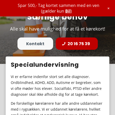
Spar 500,- Tag kortet sammen med en ven
+
(gælder kun
Bil
)
Særlige behov
Alle skal have mulighed for at få et kørekort!
Kontakt
20 16 75 39
Specialundervisning
Vi er erfarne indenfor stort set alle diagnoser.
Ordblindhed, ADHD, ADD, Autisme er begreber, som
vi ofte møder hos elever. Socialfobi, PTSD eller andre
diagnoser skal ikke afholde dig for at tage kørekort.
De forskellige kørelærere har alle andre uddannelser
med i rygsækken. Vi er uddannet kørelærere, hvilket