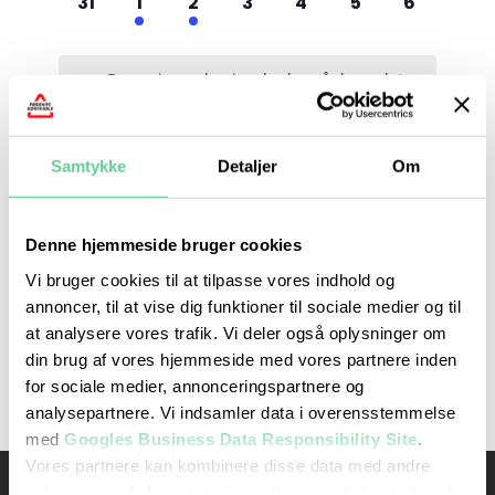
0
1
1
0
0
0
0
31
1
2
3
4
5
6
begivenheder,
begivenhed,
begivenhed,
begivenheder,
begivenheder,
begivenheder,
begivenh
Der er ingen begivenheder på den valgte
dag.
Samtykke
Detaljer
Om
jul
Denne måned
sep
Denne hjemmeside bruger cookies
Abonner på kalender
Vi bruger cookies til at tilpasse vores indhold og
annoncer, til at vise dig funktioner til sociale medier og til
at analysere vores trafik. Vi deler også oplysninger om
din brug af vores hjemmeside med vores partnere inden
for sociale medier, annonceringspartnere og
analysepartnere. Vi indsamler data i overensstemmelse
med
Googles Business Data Responsibility Site
.
Vores partnere kan kombinere disse data med andre
oplysninger, du har givet dem, eller som de har indsamlet