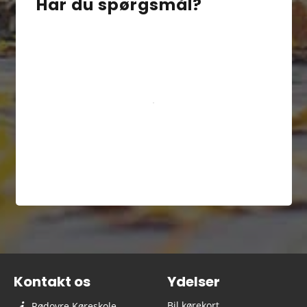
Har du spørgsmål?
Kontakt os
Ydelser
Bil kørekort
Rødovre Køreskole