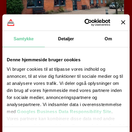
Vi prioriterer din sikkerhed
Samtykke
Detaljer
Om
Din køreuddannelse hos Rødovre Køreskole gennemføres
med stor faglighed, og de gældende love følges til enhver
Denne hjemmeside bruger cookies
tid. Vi er medlem af Danske Kørelæreres Landsforbund
Vi bruger cookies til at tilpasse vores indhold og
(DKL), som er en landsdækkende organisation for
annoncer, til at vise dig funktioner til sociale medier og til
Danmarks kørelærere. DKL fungerer som ankenævn og
at analysere vores trafik. Vi deler også oplysninger om
garantifond, og de dækker alle dine omkostninger i
din brug af vores hjemmeside med vores partnere inden
forbindelse med eventuelle klager over undervisning.
for sociale medier, annonceringspartnere og
analysepartnere. Vi indsamler data i overensstemmelse
Mange års erfaring og
med
Googles Business Data Responsibility Site
.
ekspertise
Vores partnere kan kombinere disse data med andre
oplysninger, du har givet dem, eller som de har indsamlet