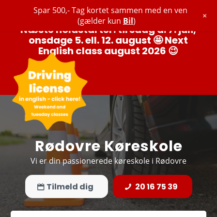
Spar 500,- Tag kortet sammen med en ven
+
(gælder kun
Bil
)
Næste holdstarter: tirsdag d. 7. juli,
onsdage 5. ell. 12. august 🤩 Next
English class august 2026 😉
Rødovre Køreskole
Vi er din passionerede køreskole i Rødovre
Tilmeld dig
20 16 75 39