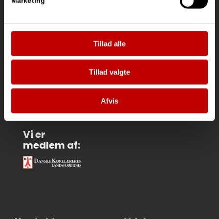
Marketing
Tillad alle
Vi
samarbejder
med:
Tillad valgte
Afvis
Vi er
medlem af: