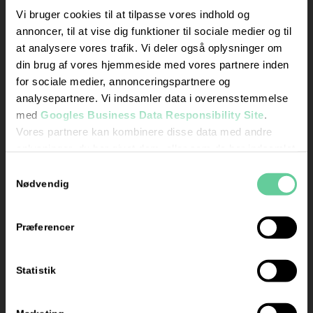
mandag og
Vi bruger cookies til at tilpasse vores indhold og
torsdag kl. 17.00 –
annoncer, til at vise dig funktioner til sociale medier og til
18.00
at analysere vores trafik. Vi deler også oplysninger om
din brug af vores hjemmeside med vores partnere inden
Skriv
for sociale medier, annonceringspartnere og
en
analysepartnere. Vi indsamler data i overensstemmelse
anmeldelse
med
Googles Business Data Responsibility Site
.
her
Vores partnere kan kombinere disse data med andre
oplysninger, du har givet dem, eller som de har indsamlet
fra din brug af deres tjenester.
Samtykkevalg
Se Cookie & Privatlivspolitik
her
Nødvendig
Præferencer
Certificeret
af Grow
Statistik
Energy: