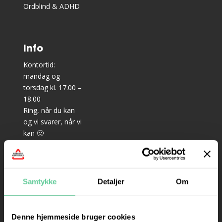
Ordblind & ADHD
Info
Kontortid:
mandag og
torsdag kl. 17.00 –
18.00
Ring, når du kan
og vi svarer, når vi
kan 🙂
–
Teoriundervisning
til bil: mandag,
Samtykke
Detaljer
Om
onsdag og
torsdag kl. 18.15 –
21.15
Denne hjemmeside bruger cookies
– Prøveteori til bil: