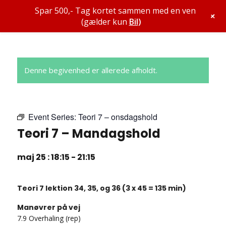
Spar 500,- Tag kortet sammen med en ven
+
(gælder kun
Bil
)
Denne begivenhed er allerede afholdt.
Event Series:
Teori 7 – onsdagshold
Teori 7 – Mandagshold
maj 25 : 18:15
-
21:15
Teori 7 lektion 34, 35, og 36 (3 x 45 = 135 min)
Manøvrer på vej
7.9 Overhaling (rep)