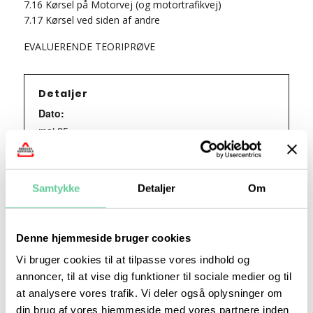
7.16 Kørsel på Motorvej (og motortrafikvej)
7.17 Kørsel ved siden af andre
EVALUERENDE TEORIPRØVE
Detaljer
Dato:
maj 25
Tidspunkt:
18:15 - 21:15
Samtykke
Detaljer
Om
Series:
Teori 7 – onsdagshold
Denne hjemmeside bruger cookies
Vi bruger cookies til at tilpasse vores indhold og
Begivenhed Kategori:
annoncer, til at vise dig funktioner til sociale medier og til
Teori 7 - mandagshold
at analysere vores trafik. Vi deler også oplysninger om
din brug af vores hjemmeside med vores partnere inden