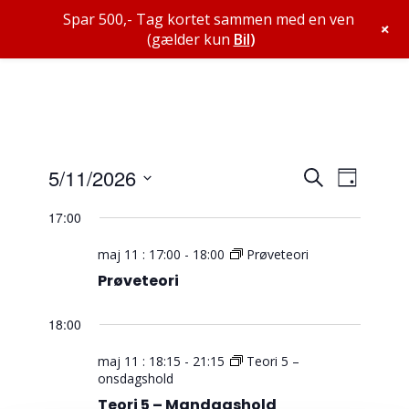
Spar 500,- Tag kortet sammen med en ven
+
(gælder kun
Bil
)
Begive
Begiv
5/11/2026
Søg
Dag
Views
Search
efter
Vælg
Navig
begivenheder
17:00
and
dato.
Views
maj 11 : 17:00
-
18:00
Prøveteori
Navigat
Prøveteori
18:00
maj 11 : 18:15
-
21:15
Teori 5 –
onsdagshold
Teori 5 – Mandagshold