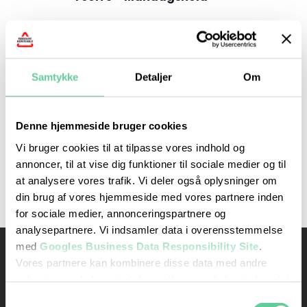
Forrige dag
Næste dag
Samtykke
Detaljer
Om
Abonner på kalender
Denne hjemmeside bruger cookies
Vi bruger cookies til at tilpasse vores indhold og
annoncer, til at vise dig funktioner til sociale medier og til
at analysere vores trafik. Vi deler også oplysninger om
din brug af vores hjemmeside med vores partnere inden
for sociale medier, annonceringspartnere og
analysepartnere. Vi indsamler data i overensstemmelse
med
Googles Business Data Responsibility Site
.
Kontakt os
Ydelser
Vores partnere kan kombinere disse data med andre
Bil kørekort
oplysninger, du har givet dem, eller som de har indsamlet
Rødovre Køreskole
fra din brug af deres tjenester.
Rødovrevej 245, 2. sal
Samtykkevalg
MC kørekort