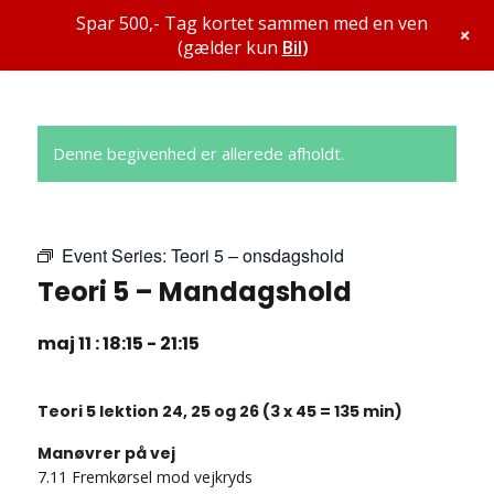
Spar 500,- Tag kortet sammen med en ven
+
(gælder kun
Bil
)
Denne begivenhed er allerede afholdt.
Event Series:
Teori 5 – onsdagshold
Teori 5 – Mandagshold
maj 11 : 18:15
-
21:15
Teori 5 lektion 24, 25 og 26 (3 x 45 = 135 min)
Manøvrer på vej
7.11 Fremkørsel mod vejkryds