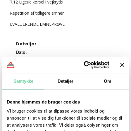
7.12 Ligeud kørsel i vejkryds
Repetition af tidligere emner
EVALUERENDE EMNEPRØVE
Detaljer
Dato:
maj 11
Tidspunkt:
18:15 - 21:15
Samtykke
Detaljer
Om
Series:
Teori 5 – onsdagshold
Denne hjemmeside bruger cookies
Vi bruger cookies til at tilpasse vores indhold og
Begivenhed Kategori:
annoncer, til at vise dig funktioner til sociale medier og til
Teori 5 - mandagshold
at analysere vores trafik. Vi deler også oplysninger om