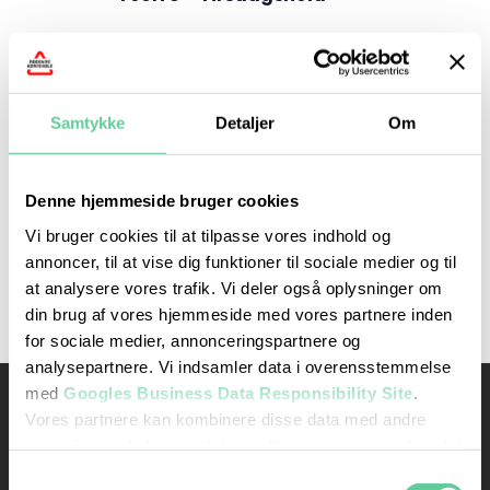
Forrige dag
Næste dag
Samtykke
Detaljer
Om
Abonner på kalender
Denne hjemmeside bruger cookies
Vi bruger cookies til at tilpasse vores indhold og
annoncer, til at vise dig funktioner til sociale medier og til
at analysere vores trafik. Vi deler også oplysninger om
din brug af vores hjemmeside med vores partnere inden
for sociale medier, annonceringspartnere og
analysepartnere. Vi indsamler data i overensstemmelse
med
Googles Business Data Responsibility Site
.
Kontakt os
Ydelser
Vores partnere kan kombinere disse data med andre
Bil kørekort
oplysninger, du har givet dem, eller som de har indsamlet
Rødovre Køreskole
fra din brug af deres tjenester.
Rødovrevej 245, 2. sal
Samtykkevalg
MC kørekort