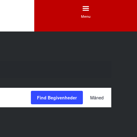
Menu
Begivenhed
Views
Find Begivenheder
Måned
Navigation