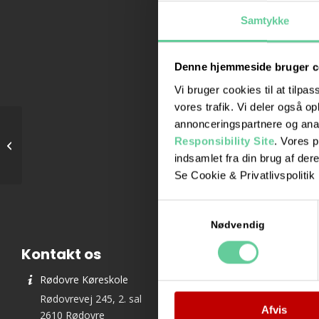
Samtykke
Denne hjemmeside bruger c
Vi bruger cookies til at tilpas
Vi er medlem af:
vores trafik. Vi deler også 
annonceringspartnere og ana
Responsibility Site
. Vores 
Teori 8 – mandagshold
indsamlet fra din brug af dere
Se Cookie & Privatlivspolitik
Samtykkevalg
Nødvendig
Kontakt os
Rødovre Køreskole
Rødovrevej 245, 2. sal
Afvis
2610 Rødovre