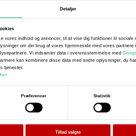
Detaljer
ookies
se vores indhold og annoncer, til at vise dig funktioner til sociale
oplysninger om din brug af vores hjemmeside med vores partnere i
lysepartnere. Vi indsamler data i overensstemmelse med
Googl
partnere kan kombinere disse data med andre oplysninger, du har
s tjenester.
her
Præferencer
Statistik
Ydelser
Bil kørekort
MC kørekort
Tillad valgte