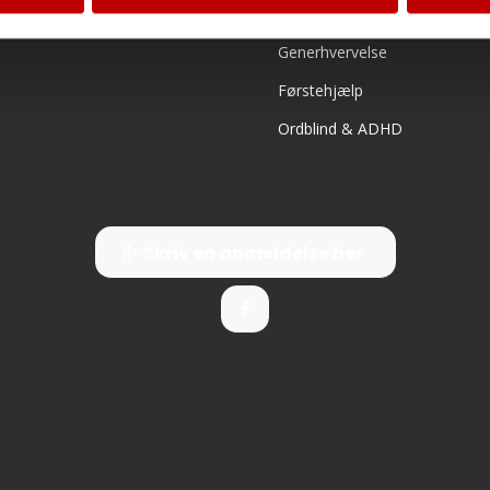
B/E Trailerkørekort
Generhvervelse
Førstehjælp
Ordblind & ADHD
Skriv en anmeldelse her