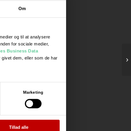
Om
 medier og til at analysere
nden for sociale medier,
es Business Data
 givet dem, eller som de har
Te
Marketing
Tillad alle