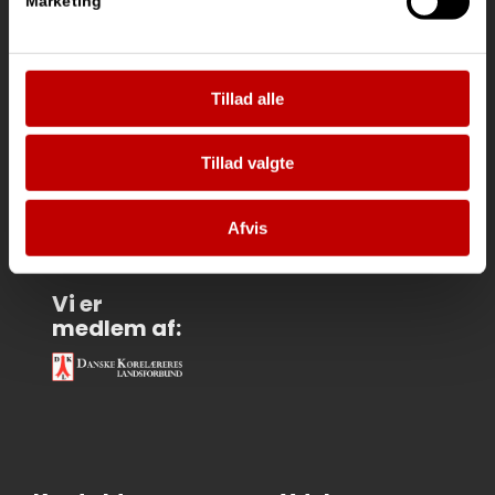
Marketing
Tillad alle
Vi
samarbejder
med:
Tillad valgte
Afvis
Vi er
medlem af: