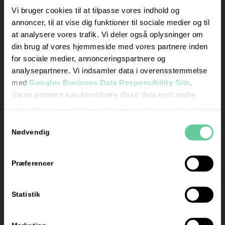
mandag og
Vi bruger cookies til at tilpasse vores indhold og
torsdag kl. 17.00 –
annoncer, til at vise dig funktioner til sociale medier og til
18.00
at analysere vores trafik. Vi deler også oplysninger om
din brug af vores hjemmeside med vores partnere inden
Skriv
for sociale medier, annonceringspartnere og
en
analysepartnere. Vi indsamler data i overensstemmelse
anmeldelse
med
Googles Business Data Responsibility Site
.
her
Vores partnere kan kombinere disse data med andre
oplysninger, du har givet dem, eller som de har indsamlet
fra din brug af deres tjenester.
Samtykkevalg
Se Cookie & Privatlivspolitik
her
Nødvendig
Præferencer
Certificeret
af Grow
Statistik
Energy: