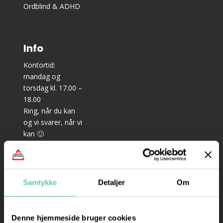
Ordblind & ADHD
Info
Kontortid:
mandag og
torsdag kl. 17.00 –
18.00
Ring, når du kan
og vi svarer, når vi
kan 🙂
–
Teoriundervisning
til bil: mandag,
Samtykke
Detaljer
Om
onsdag og
torsdag kl. 18.15 –
21.15
Denne hjemmeside bruger cookies
– Prøveteori til bil: