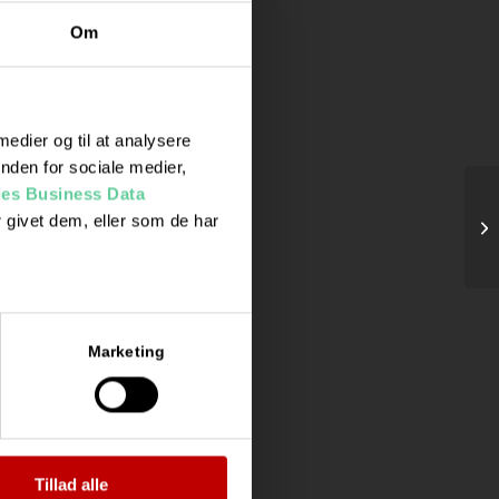
Om
 medier og til at analysere
nden for sociale medier,
es Business Data
 givet dem, eller som de har
Te
Marketing
Tillad alle