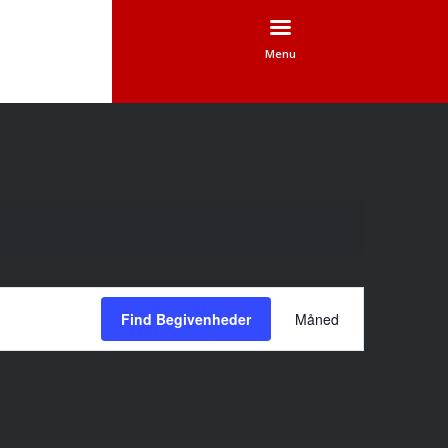
Menu
Begivenhed
Views
Find Begivenheder
Måned
Navigation