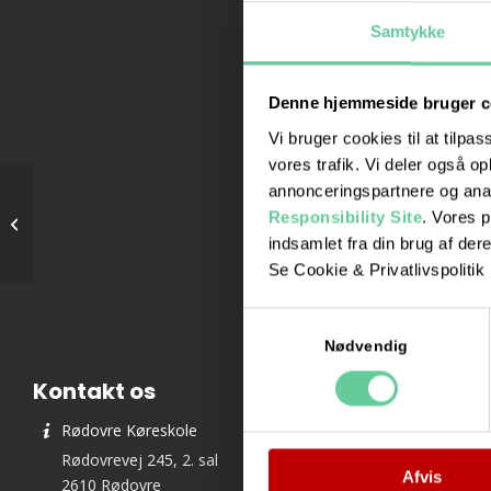
Samtykke
Denne hjemmeside bruger c
Vi bruger cookies til at tilpas
Vi er medlem af:
vores trafik. Vi deler også 
annonceringspartnere og ana
Responsibility Site
. Vores 
Teori 6 – onsdagshold
indsamlet fra din brug af dere
Se Cookie & Privatlivspolitik
Samtykkevalg
Nødvendig
Kontakt os
Rødovre Køreskole
Rødovrevej 245, 2. sal
Afvis
2610 Rødovre