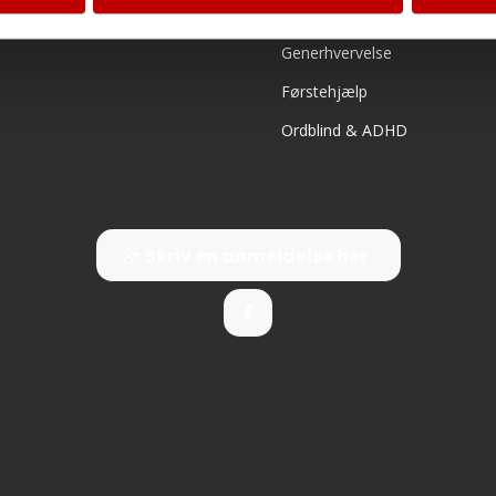
B/E Trailerkørekort
Generhvervelse
Førstehjælp
Ordblind & ADHD
Skriv en anmeldelse her