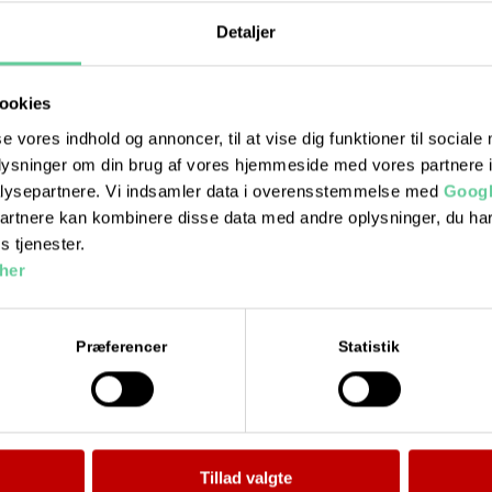
Detaljer
ookies
se vores indhold og annoncer, til at vise dig funktioner til sociale
oplysninger om din brug af vores hjemmeside med vores partnere i
lysepartnere. Vi indsamler data i overensstemmelse med
Googl
partnere kan kombinere disse data med andre oplysninger, du har
s tjenester.
her
Præferencer
Statistik
Ydelser
Bil kørekort
MC kørekort
Tillad valgte