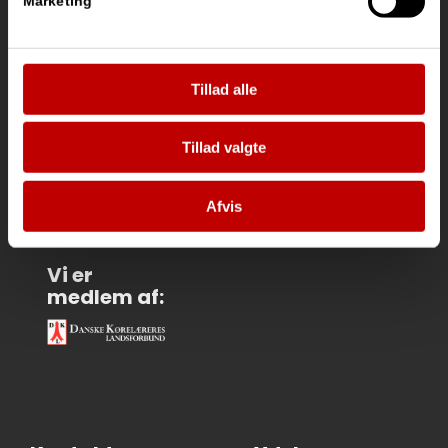
Marketing
Tillad alle
Vi
samarbejder
med:
Tillad valgte
Afvis
Vi er
medlem af: