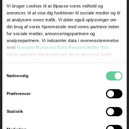
mandag og
Vi bruger cookies til at tilpasse vores indhold og
torsdag kl. 17.00 –
annoncer, til at vise dig funktioner til sociale medier og til
18.00
at analysere vores trafik. Vi deler også oplysninger om
din brug af vores hjemmeside med vores partnere inden
Skriv
for sociale medier, annonceringspartnere og
en
analysepartnere. Vi indsamler data i overensstemmelse
anmeldelse
med
Googles Business Data Responsibility Site
.
her
Vores partnere kan kombinere disse data med andre
oplysninger, du har givet dem, eller som de har indsamlet
fra din brug af deres tjenester.
Samtykkevalg
Se Cookie & Privatlivspolitik
her
Nødvendig
Præferencer
Certificeret
af Grow
Statistik
Energy: