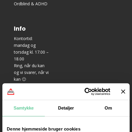
Ordblind & ADHD
Info
Kontortid:
mandag og
torsdag kl. 17.00 –
18.00
Ring, når du kan
og vi svarer, når vi
kan 🙂
–
Teoriundervisning
til bil: mandag,
Samtykke
Detaljer
Om
onsdag og
torsdag kl. 18.15 –
21.15
Denne hjemmeside bruger cookies
– Prøveteori til bil: