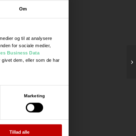
Om
 medier og til at analysere
nden for sociale medier,
es Business Data
 givet dem, eller som de har
Te
Marketing
Tillad alle