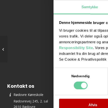
Samtykke
Denne hjemmeside bruger c
Vi bruger cookies til at tilpas
Vi er medlem af:
vores trafik. Vi deler også 
annonceringspartnere og ana
Responsibility Site
. Vores 
Teori 4 – tirsdagshold
indsamlet fra din brug af dere
Se Cookie & Privatlivspolitik
Samtykkevalg
Nødvendig
Kontakt os
Rødovre Køreskole
Rødovrevej 245, 2. sal
Afvis
2610 Rødovre