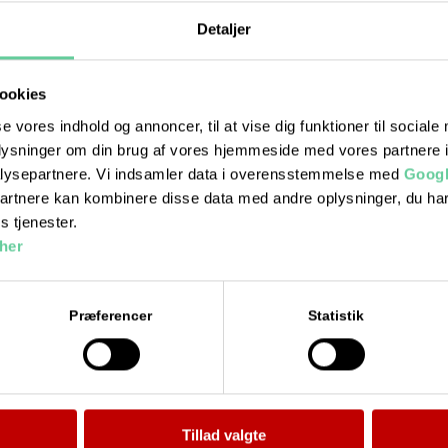
Detaljer
ookies
se vores indhold og annoncer, til at vise dig funktioner til sociale
oplysninger om din brug af vores hjemmeside med vores partnere i
lysepartnere. Vi indsamler data i overensstemmelse med
Googl
partnere kan kombinere disse data med andre oplysninger, du har
s tjenester.
her
Præferencer
Statistik
Ydelser
Bil kørekort
MC kørekort
Tillad valgte