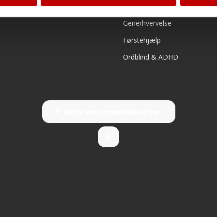
B/E Trailerkørekort
Generhvervelse
Førstehjælp
Ordblind & ADHD
Skriv en anmeldelse her