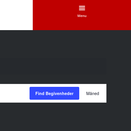
Menu
Begivenhed
Views
Find Begivenheder
Måned
Navigation