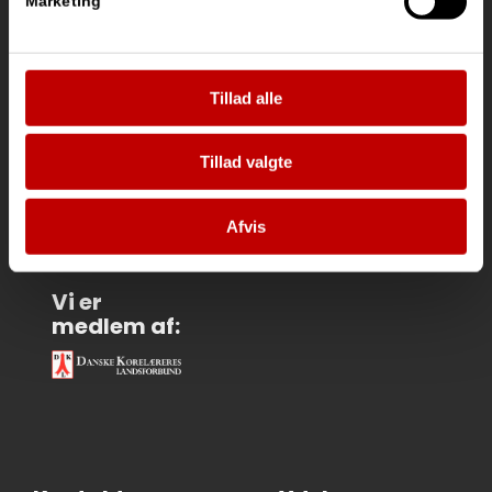
Marketing
Tillad alle
Vi
samarbejder
med:
Tillad valgte
Afvis
Vi er
medlem af: