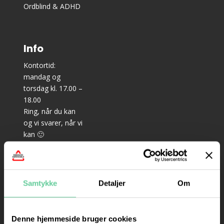
Ordblind & ADHD
Info
Kontortid:
mandag og
torsdag kl. 17.00 –
18.00
Ring, når du kan
og vi svarer, når vi
kan 🙂
–
Teoriundervisning
til bil: mandag,
Samtykke
Detaljer
Om
onsdag og
torsdag kl. 18.15 –
21.15
Denne hjemmeside bruger cookies
– Prøveteori til bil: