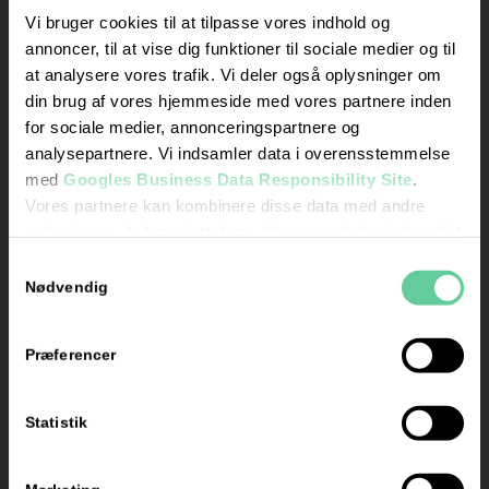
mandag og
Vi bruger cookies til at tilpasse vores indhold og
torsdag kl. 17.00 –
annoncer, til at vise dig funktioner til sociale medier og til
18.00
at analysere vores trafik. Vi deler også oplysninger om
din brug af vores hjemmeside med vores partnere inden
Skriv
for sociale medier, annonceringspartnere og
en
analysepartnere. Vi indsamler data i overensstemmelse
anmeldelse
med
Googles Business Data Responsibility Site
.
her
Vores partnere kan kombinere disse data med andre
oplysninger, du har givet dem, eller som de har indsamlet
fra din brug af deres tjenester.
Samtykkevalg
Se Cookie & Privatlivspolitik
her
Nødvendig
Præferencer
Certificeret
af Grow
Statistik
Energy: