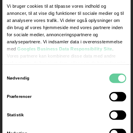
mandag og
Vi bruger cookies til at tilpasse vores indhold og
torsdag kl. 17.00 –
annoncer, til at vise dig funktioner til sociale medier og til
18.00
at analysere vores trafik. Vi deler også oplysninger om
din brug af vores hjemmeside med vores partnere inden
Skriv
for sociale medier, annonceringspartnere og
en
analysepartnere. Vi indsamler data i overensstemmelse
anmeldelse
med
Googles Business Data Responsibility Site
.
her
Vores partnere kan kombinere disse data med andre
oplysninger, du har givet dem, eller som de har indsamlet
fra din brug af deres tjenester.
Samtykkevalg
Se Cookie & Privatlivspolitik
her
Nødvendig
Præferencer
Certificeret
af Grow
Statistik
Energy: