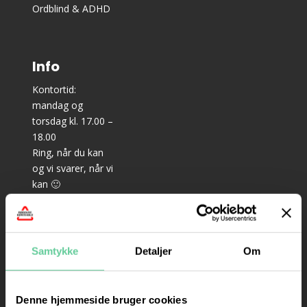
Ordblind & ADHD
Info
Kontortid:
mandag og
torsdag kl. 17.00 –
18.00
Ring, når du kan
og vi svarer, når vi
kan 🙂
–
Teoriundervisning
til bil: mandag,
Samtykke
Detaljer
Om
onsdag og
torsdag kl. 18.15 –
21.15
Denne hjemmeside bruger cookies
– Prøveteori til bil: