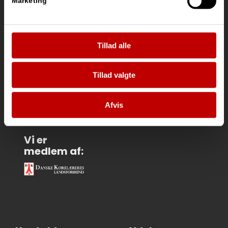
Marketing
Tillad alle
Vi
samarbejder
med:
Tillad valgte
Afvis
Vi er
medlem af: