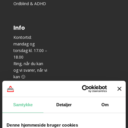
Ordblind & ADHD
Info
Kontortid:
mandag og
torsdag kl. 17.00 –
18.00
Ring, når du kan
og vi svarer, når vi
kan 🙂
–
Teoriundervisning
til bil: mandag,
Samtykke
Detaljer
Om
onsdag og
torsdag kl. 18.15 –
21.15
Denne hjemmeside bruger cookies
– Prøveteori til bil: