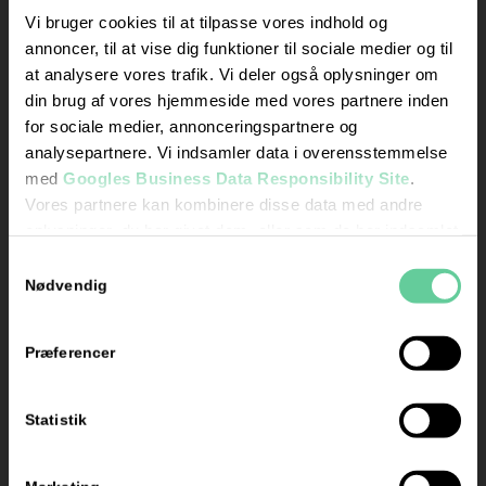
mandag og
Vi bruger cookies til at tilpasse vores indhold og
torsdag kl. 17.00 –
annoncer, til at vise dig funktioner til sociale medier og til
18.00
at analysere vores trafik. Vi deler også oplysninger om
din brug af vores hjemmeside med vores partnere inden
Skriv
for sociale medier, annonceringspartnere og
en
analysepartnere. Vi indsamler data i overensstemmelse
anmeldelse
med
Googles Business Data Responsibility Site
.
her
Vores partnere kan kombinere disse data med andre
oplysninger, du har givet dem, eller som de har indsamlet
fra din brug af deres tjenester.
Samtykkevalg
Se Cookie & Privatlivspolitik
her
Nødvendig
Præferencer
Certificeret
af Grow
Statistik
Energy: