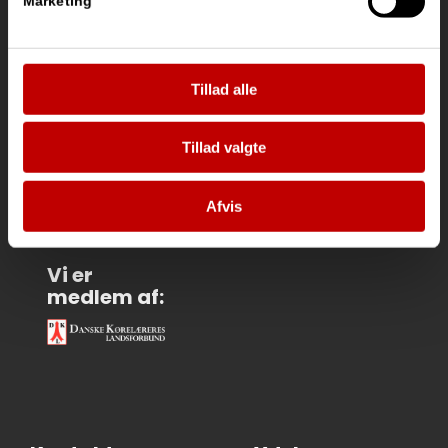
Marketing
Tillad alle
Vi
samarbejder
med:
Tillad valgte
Afvis
Vi er
medlem af: