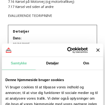
7.16 Kørsel på Motorvej (og motortrafikvej)
7.17 Kørsel ved siden af andre
EVALUERENDE TEORIPRØVE
Detaljer
Dato:
09/06/2025
Tidspunkt:
18:15 - 21:15
Samtykke
Detaljer
Om
Series:
Teori 7 – mandagshold
Denne hjemmeside bruger cookies
Vi bruger cookies til at tilpasse vores indhold og
Begivenhed Kategori:
annoncer, til at vise dig funktioner til sociale medier og til
Teori 7 - mandagshold
at analysere vores trafik. Vi deler også oplysninger om
din brug af vores hjemmeside med vores partnere inden