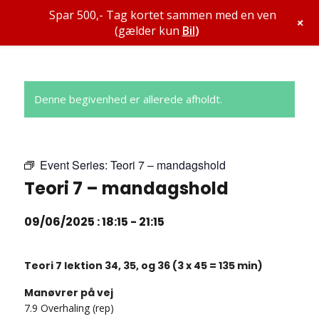
Spar 500,- Tag kortet sammen med en ven
+
(gælder kun
Bil
)
Denne begivenhed er allerede afholdt.
Event Series:
Teori 7 – mandagshold
Teori 7 – mandagshold
09/06/2025 : 18:15
-
21:15
Teori 7 lektion 34, 35, og 36 (3 x 45 = 135 min)
Manøvrer på vej
7.9 Overhaling (rep)