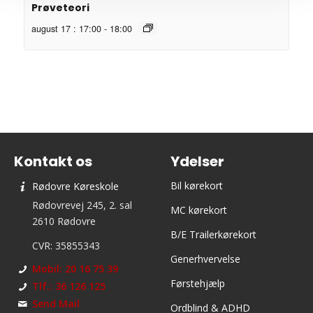
Prøveteori
august 17 : 17:00
-
18:00
Kontakt os
Ydelser
Bil kørekort
Rødovre Køreskole
Rødovrevej 245, 2. sal
MC kørekort
2610 Rødovre
B/E Trailerkørekort
CVR: 35855343
Generhvervelse
Mobil: 20 16 75 39
Førstehjælp
Tlf.: 36 126 125
Send Mail
Ordblind & ADHD