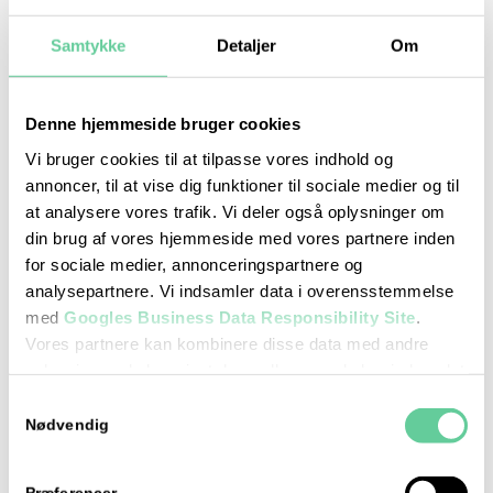
Samtykke
Detaljer
Om
Denne hjemmeside bruger cookies
Prøveteori
Vi bruger cookies til at tilpasse vores indhold og
august 10 : 17:00
-
18:00
annoncer, til at vise dig funktioner til sociale medier og til
at analysere vores trafik. Vi deler også oplysninger om
din brug af vores hjemmeside med vores partnere inden
for sociale medier, annonceringspartnere og
analysepartnere. Vi indsamler data i overensstemmelse
med
Googles Business Data Responsibility Site
.
Vores partnere kan kombinere disse data med andre
oplysninger, du har givet dem, eller som de har indsamlet
fra din brug af deres tjenester.
Samtykkevalg
Se Cookie & Privatlivspolitik
her
Nødvendig