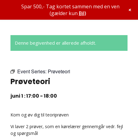
Spar 500,- Tag kortet sammen med en ven
+
(gælder kun
Bil
)
Denne begivenhed er allerede afholdt.
Event Series:
Prøveteori
Prøveteori
juni 1 : 17:00
-
18:00
Kom og øv dig til teoriprøven
Vi laver 2 prøver, som en kørelærer gennemgår vedr. fejl
og spørgsmål