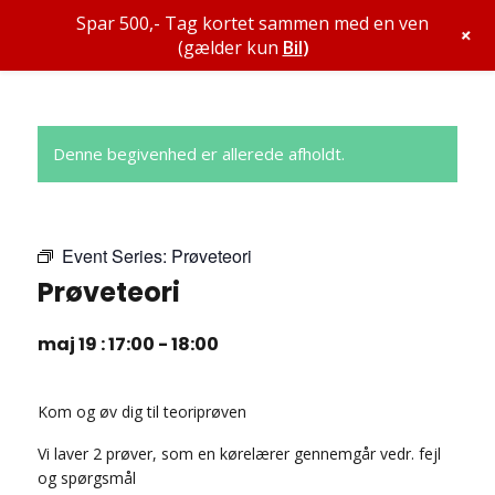
Spar 500,- Tag kortet sammen med en ven
+
(gælder kun
Bil
)
Denne begivenhed er allerede afholdt.
Event Series:
Prøveteori
Prøveteori
maj 19 : 17:00
-
18:00
Kom og øv dig til teoriprøven
Vi laver 2 prøver, som en kørelærer gennemgår vedr. fejl
og spørgsmål