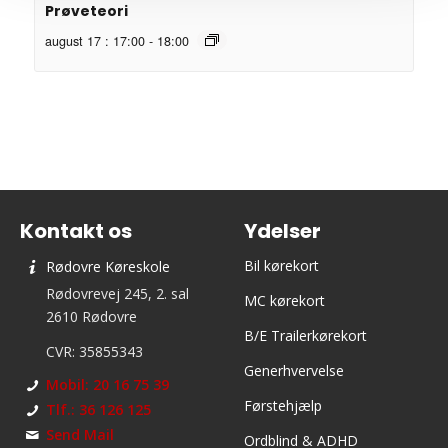
Prøveteori
august 17 : 17:00
-
18:00
Kontakt os
Ydelser
Bil kørekort
Rødovre Køreskole
Rødovrevej 245, 2. sal
MC kørekort
2610 Rødovre
B/E Trailerkørekort
CVR: 35855343
Generhvervelse
Mobil: 20 16 75 39
Førstehjælp
Tlf.: 36 126 125
Send Mail
Ordblind & ADHD