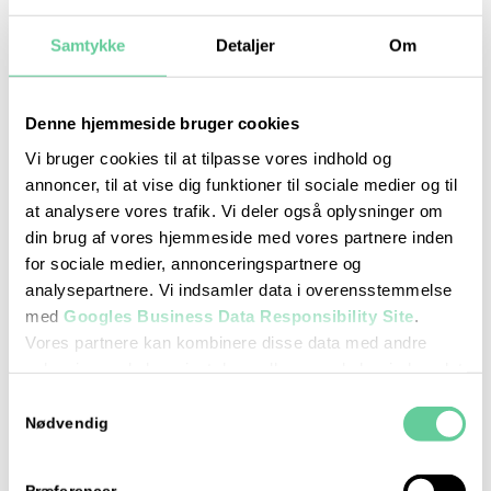
Samtykke
Detaljer
Om
Denne hjemmeside bruger cookies
Prøveteori
Vi bruger cookies til at tilpasse vores indhold og
august 10 : 17:00
-
18:00
annoncer, til at vise dig funktioner til sociale medier og til
at analysere vores trafik. Vi deler også oplysninger om
din brug af vores hjemmeside med vores partnere inden
for sociale medier, annonceringspartnere og
analysepartnere. Vi indsamler data i overensstemmelse
med
Googles Business Data Responsibility Site
.
Vores partnere kan kombinere disse data med andre
oplysninger, du har givet dem, eller som de har indsamlet
fra din brug af deres tjenester.
Samtykkevalg
Se Cookie & Privatlivspolitik
her
Nødvendig