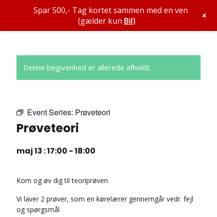
Spar 500,- Tag kortet sammen med en ven
+
(gælder kun
Bil
)
Denne begivenhed er allerede afholdt.
Event Series:
Prøveteori
Prøveteori
maj 13 : 17:00
-
18:00
Kom og øv dig til teoriprøven
Vi laver 2 prøver, som en kørelærer gennemgår vedr. fejl
og spørgsmål