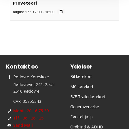
Prøveteori
august 17 : 17:00
-
18:00
Kontakt os
Ydelser
Bil kørekort
Rødovre Køreskole
Rødovrevej 245, 2. sal
MC kørekort
2610 Rødovre
B/E Trailerkørekort
CVR: 35855343
Generhvervelse
Mobil: 20 16 75 39
Førstehjælp
Tlf.: 36 126 125
Send Mail
Ordblind & ADHD