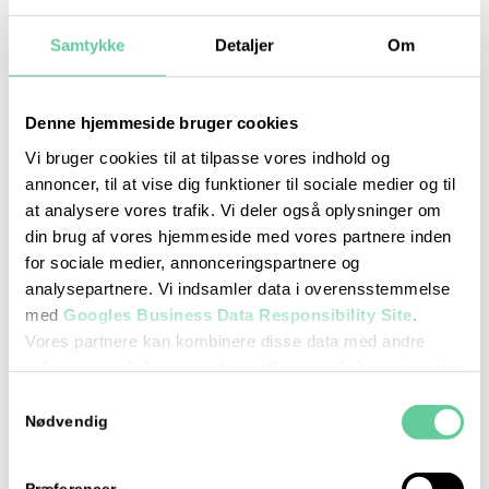
Samtykke
Detaljer
Om
Denne hjemmeside bruger cookies
Prøveteori
Vi bruger cookies til at tilpasse vores indhold og
august 10 : 17:00
-
18:00
annoncer, til at vise dig funktioner til sociale medier og til
at analysere vores trafik. Vi deler også oplysninger om
din brug af vores hjemmeside med vores partnere inden
for sociale medier, annonceringspartnere og
analysepartnere. Vi indsamler data i overensstemmelse
med
Googles Business Data Responsibility Site
.
Vores partnere kan kombinere disse data med andre
oplysninger, du har givet dem, eller som de har indsamlet
fra din brug af deres tjenester.
Samtykkevalg
Se Cookie & Privatlivspolitik
her
Nødvendig