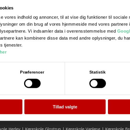
ookies
se vores indhold og annoncer, til at vise dig funktioner til sociale
oplysninger om din brug af vores hjemmeside med vores partnere i
lysepartnere. Vi indsamler data i overensstemmelse med
Googl
partnere kan kombinere disse data med andre oplysninger, du har
s tjenester.
Prøveteori
Prøveteor
her
august 10 : 17:00
-
18:00
august 11 : 1
Præferencer
Statistik
Tillad valgte
kole Herlev
|
Køreskole Glostrup
|
Køreskole Vanløse
|
Køreskole Br