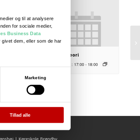
 medier og til at analysere
nden for sociale medier,
es Business Data
 givet dem, eller som de har
Te
i
Prøveteori
7:00
-
18:00
august 17 : 17:00
-
18:00
Marketing
Tillad alle
ønshøj
|
Køreskole Brøndby