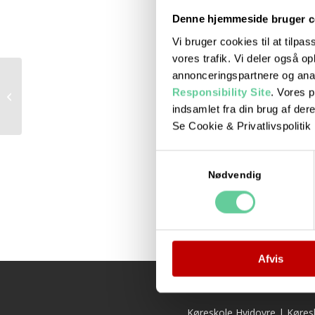
Denne hjemmeside bruger c
Vi bruger cookies til at tilpas
vores trafik. Vi deler også 
annonceringspartnere og ana
Responsibility Site
. Vores 
Teori 4 – Onsdagshold
indsamlet fra din brug af dere
Se Cookie & Privatlivspolitik
Samtykkevalg
Nødvendig
Afvis
Køreskole Hvidovre
|
Køres