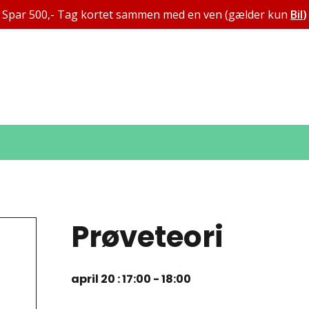
Spar 500,- Tag kortet sammen med en ven (gælder kun
Bil
)
Prøveteori
april 20 : 17:00
-
18:00