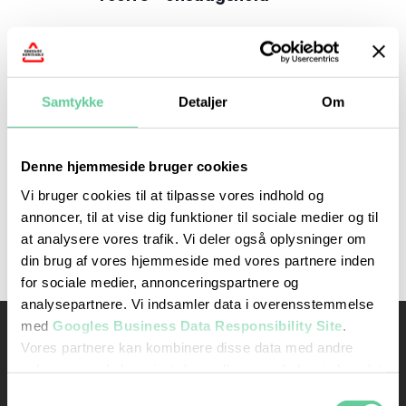
Forrige dag
Næste dag
Samtykke
Detaljer
Om
Abonner på kalender
Denne hjemmeside bruger cookies
Vi bruger cookies til at tilpasse vores indhold og
annoncer, til at vise dig funktioner til sociale medier og til
at analysere vores trafik. Vi deler også oplysninger om
din brug af vores hjemmeside med vores partnere inden
for sociale medier, annonceringspartnere og
analysepartnere. Vi indsamler data i overensstemmelse
med
Googles Business Data Responsibility Site
.
Kontakt os
Ydelser
Vores partnere kan kombinere disse data med andre
Bil kørekort
oplysninger, du har givet dem, eller som de har indsamlet
Rødovre Køreskole
fra din brug af deres tjenester.
Rødovrevej 245, 2. sal
Samtykkevalg
MC kørekort