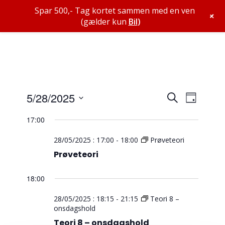
Spar 500,- Tag kortet sammen med en ven
+
(gælder kun
Bil
)
Begive
Begiv
5/28/2025
Søg
Dag
Views
Search
efter
Vælg
Navig
begivenheder
17:00
and
dato.
Views
28/05/2025 : 17:00
-
18:00
Prøveteori
Navigat
Prøveteori
18:00
28/05/2025 : 18:15
-
21:15
Teori 8 –
onsdagshold
Teori 8 – onsdagshold